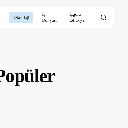
İş
İçgörü
search
Teknoloji
Dünyası
Editoryal
 Popüler