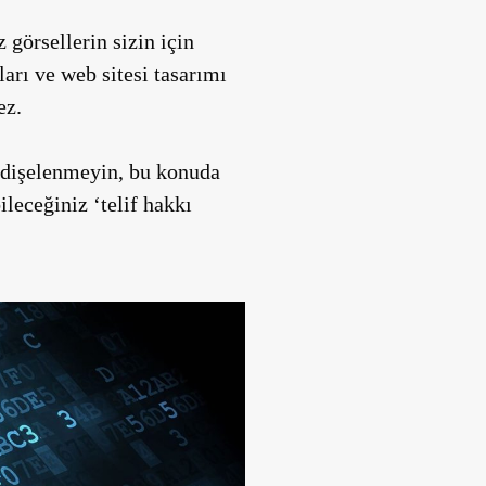
 görsellerin sizin için
arı ve web sitesi tasarımı
ez.
ndişelenmeyin, bu konuda
leceğiniz ‘telif hakkı