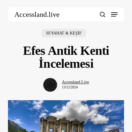
Skip
Menu
to
Accessland.live
main
search
content
SEYAHAT & KEŞİF
Efes Antik Kenti
İncelemesi
Accessland.Live
13/12/2024