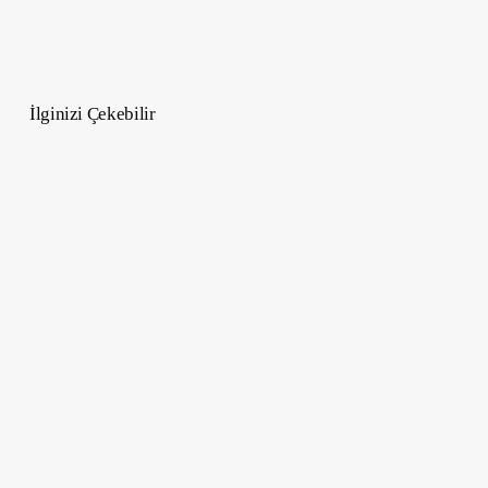
İlginizi Çekebilir
Dövme
Sanatının
Tarihi
–
Kadim
Bir
Sanatın
Evrimi