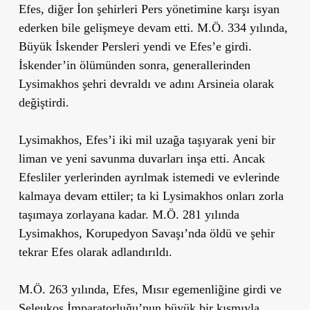
Efes, diğer İon şehirleri Pers yönetimine karşı isyan
ederken bile gelişmeye devam etti. M.Ö. 334 yılında,
Büyük İskender Persleri yendi ve Efes’e girdi.
İskender’in ölümünden sonra, generallerinden
Lysimakhos şehri devraldı ve adını Arsineia olarak
değiştirdi.
Lysimakhos, Efes’i iki mil uzağa taşıyarak yeni bir
liman ve yeni savunma duvarları inşa etti. Ancak
Efesliler yerlerinden ayrılmak istemedi ve evlerinde
kalmaya devam ettiler; ta ki Lysimakhos onları zorla
taşımaya zorlayana kadar. M.Ö. 281 yılında
Lysimakhos, Korupedyon Savaşı’nda öldü ve şehir
tekrar Efes olarak adlandırıldı.
M.Ö. 263 yılında, Efes, Mısır egemenliğine girdi ve
Seleukos İmparatorluğu’nun büyük bir kısmıyla