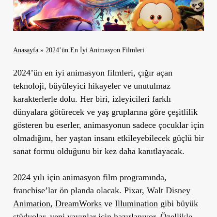
Anasayfa
»
2024’ün En İyi Animasyon Filmleri
2024’ün en iyi animasyon filmleri, çığır açan
teknoloji, büyüleyici hikayeler ve unutulmaz
karakterlerle dolu. Her biri, izleyicileri farklı
dünyalara götürecek ve yaş gruplarına göre çeşitlilik
gösteren bu eserler, animasyonun sadece çocuklar için
olmadığını, her yaştan insanı etkileyebilecek güçlü bir
sanat formu olduğunu bir kez daha kanıtlayacak.
2024 yılı için animasyon film programında,
franchise’lar ön planda olacak.
Pixar
,
Walt Disney
Animation
,
DreamWorks
ve
Illumination
gibi büyük
stüdyolar, yeni yayınlar için hazırlanıyor. Özellikle,