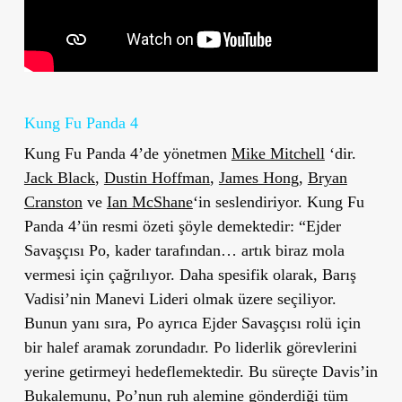
Kung Fu Panda 4
Kung Fu Panda 4’de yönetmen
Mike Mitchell
‘dir.
Jack Black
,
Dustin Hoffman
,
James Hong,
Bryan
Cranston
ve
Ian McShane
‘in seslendiriyor. Kung Fu
Panda 4’ün resmi özeti şöyle demektedir: “Ejder
Savaşçısı Po, kader tarafından… artık biraz mola
vermesi için çağrılıyor. Daha spesifik olarak, Barış
Vadisi’nin Manevi Lideri olmak üzere seçiliyor.
Bunun yanı sıra, Po ayrıca Ejder Savaşçısı rolü için
bir halef aramak zorundadır. Po liderlik görevlerini
yerine getirmeyi hedeflemektedir. Bu süreçte Davis’in
Bukalemunu, Po’nun ruh alemine gönderdiği tüm