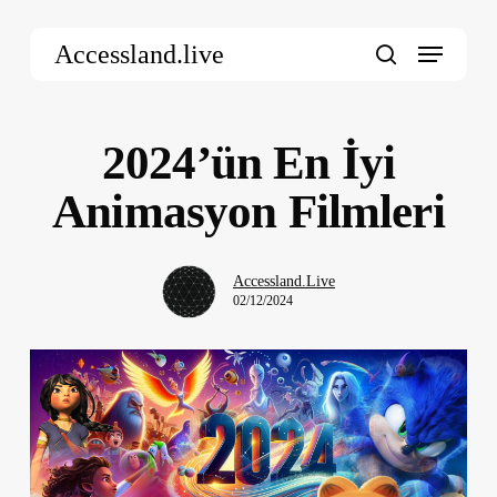
Skip
Menu
to
Accessland.live
main
search
content
2024’ün En İyi
Animasyon Filmleri
Accessland.Live
02/12/2024