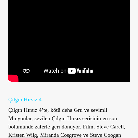
Çılgın Hırsız 4
Çılgın Hırsız 4’te, kötü deha Gru ve sevimli
Minyonlar, sevilen Çılgın Hırsız serisinin en son
bölümünde zaferle geri dönüyor. Film,
Steve Carell
,
Kristen Wiig
,
Miranda Cosgrove
ve
Steve Coogan