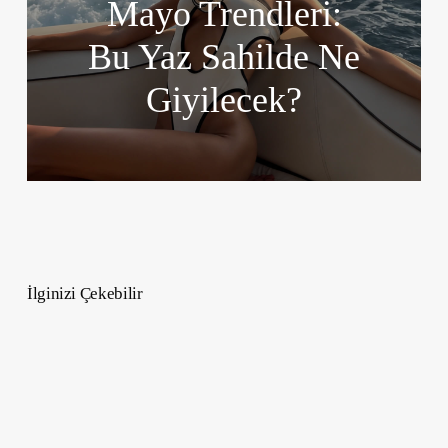
Mayo Trendleri:
Bu Yaz Sahilde Ne
Giyilecek?
İlginizi Çekebilir
Tarot
Falı
Kule
Kartını
Çözümlemek