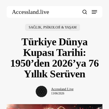
Skip
Menu
to
Accessland.live
main
search
content
SAĞLIK, PSİKOLOJİ & YAŞAM
Türkiye Dünya
Kupası Tarihi:
1950’den 2026’ya 76
Yıllık Serüven
Accessland.Live
13/06/2026