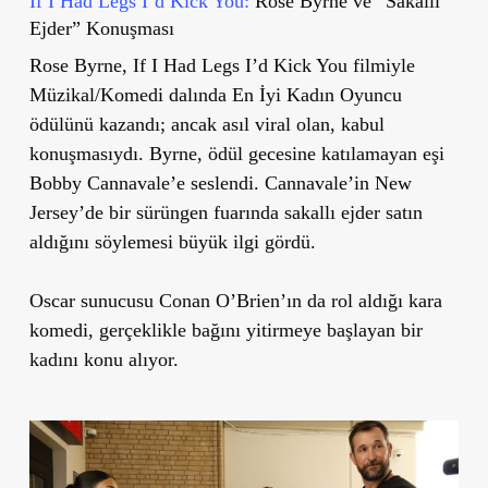
If I Had Legs I’d Kick You:
Rose Byrne ve “Sakallı
Ejder” Konuşması
Rose Byrne, If I Had Legs I’d Kick You filmiyle
Müzikal/Komedi dalında En İyi Kadın Oyuncu
ödülünü kazandı; ancak asıl viral olan, kabul
konuşmasıydı. Byrne, ödül gecesine katılamayan eşi
Bobby Cannavale’e seslendi. Cannavale’in New
Jersey’de bir sürüngen fuarında sakallı ejder satın
aldığını söylemesi büyük ilgi gördü.
Oscar sunucusu Conan O’Brien’ın da rol aldığı kara
komedi, gerçeklikle bağını yitirmeye başlayan bir
kadını konu alıyor.