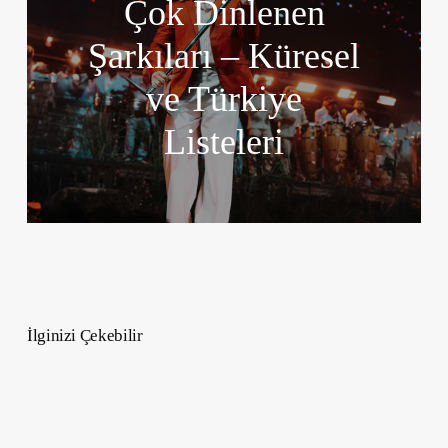
Çok Dinlenen
Şarkıları – Küresel
ve Türkiye
Listeleri
İlginizi Çekebilir
Satürn
10.
Evde