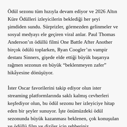
Ödül sezonu tüm hızıyla devam ediyor ve 2026 Altın
Küre Ödülleri izleyicilerin beklediği her şeyi
şimdiden sundu. Sürprizler, görmezden gelinmeler ve
sosyal medyayı ele geçiren viral anlar. Paul Thomas
Anderson’ın ödüllü filmi One Battle After Another
birçok ödülü toplarken, Ryan Coogler’ın vampir
destanı Sinners, gişede elde ettiği büyük başarıya
rağmen sezonun en büyük “beklenmeyen zafer”
hikâyesine dönüşüyor.
İster Oscar favorilerini takip ediyor olun ister
streaming platformlarında saklı kalmış cevherleri
keşfediyor olun, bu ödül sezonu her izleyiciye hitap
eden bir şeyler sunuyor. İşte önümüzdeki ödül
sezonunda büyük kazanması beklenen, çok konuşulan
ve ödüllü film ve diziler için rehberiniz.