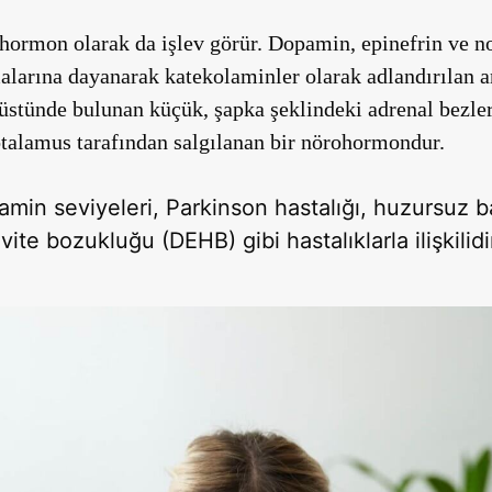
ormon olarak da işlev görür. Dopamin, epinefrin ve no
malarına dayanarak
katekolaminler
olarak adlandırılan 
 üstünde bulunan küçük, şapka şeklindeki
adrenal bezle
otalamus
tarafından salgılanan bir nörohormondur.
min seviyeleri, Parkinson hastalığı, huzursuz
vite bozukluğu (DEHB) gibi hastalıklarla ilişkilidi