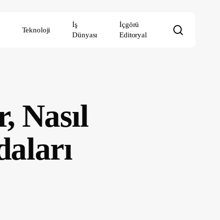
İş
İçgörü
search
Teknoloji
Dünyası
Editoryal
, Nasıl
daları