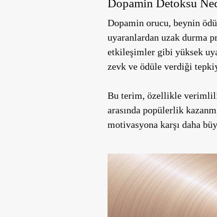
Dopamin Detoksu Ned
Dopamin orucu, beynin ödül 
uyaranlardan uzak durma pra
etkileşimler gibi yüksek uy
zevk ve ödüle verdiği tepki
Bu terim, özellikle verimlil
arasında popülerlik kazanmı
motivasyona karşı daha büyü