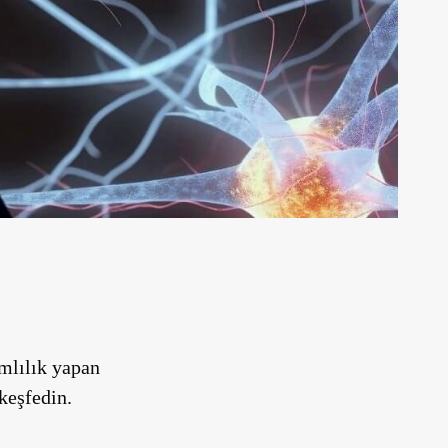
mlılık yapan
keşfedin.