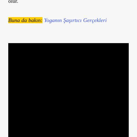
olur.
Buna da bakın:
Yoganın Şaşırtıcı Gerçekleri