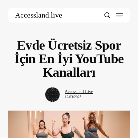
Skip
Menu
to
Accessland.live
main
search
content
Evde Ücretsiz Spor
İçin En İyi YouTube
Kanalları
Accessland.Live
12/03/2025