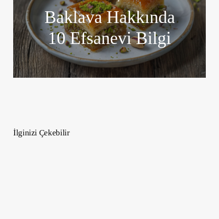
Baklava Hakkında
10 Efsanevi Bilgi
İlginizi Çekebilir
Klasik
Noel
Kokteylleri
Ve
Bu
Tariflerin