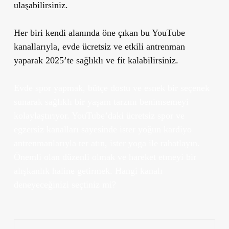
ulaşabilirsiniz.
Her biri kendi alanında öne çıkan bu YouTube
kanallarıyla, evde ücretsiz ve etkili antrenman
yaparak 2025’te sağlıklı ve fit kalabilirsiniz.
Evde spor yapmak, bütçe dostu ve esnek bir seçenek
sunarak sağlıklı bir yaşam tarzını benimsemeyi
kolaylaştırıyor. YouTube’daki ücretsiz spor ve
egzersiz kanalları sayesinde ister yoğun kardiyo
antrenmanlarıyla ter atın, ister yoga ile rahatlayın.
Önemli olan düzenli olmak ve hareket etmeyi bir
alışkanlık haline getirmek. Hangi kanalı
deneyeceğinizi seçtiniz mi?