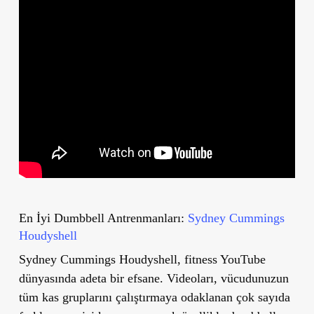
En İyi Dumbbell Antrenmanları:
Sydney Cummings
Houdyshell
Sydney Cummings Houdyshell, fitness YouTube
dünyasında adeta bir efsane. Videoları, vücudunuzun
tüm kas gruplarını çalıştırmaya odaklanan çok sayıda