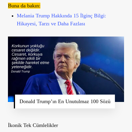
Buna da bakın:
Melania Trump Hakkında 15 İlginç Bilgi:
Hikayesi, Tarzı ve Daha Fazlası
Donald Trump’ın En Unutulmaz 100 Sözü
İkonik Tek Cümlelikler