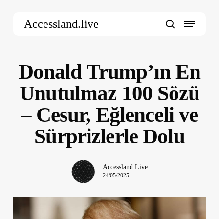
Skip
Menu
to
Accessland.live
main
search
content
Donald Trump’ın En
Unutulmaz 100 Sözü
– Cesur, Eğlenceli ve
Sürprizlerle Dolu
Accessland.Live
24/05/2025