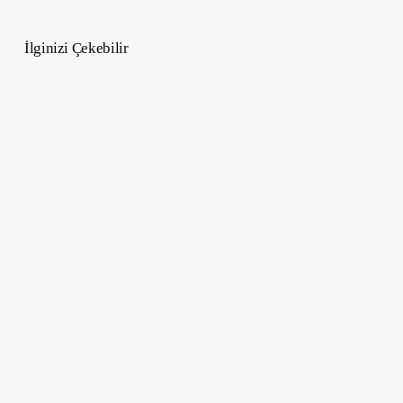
İlginizi Çekebilir
Köpek
Dostları
Ünlü
Sanatçılar
–
Picasso’dan
Frida
Kahlo’ya