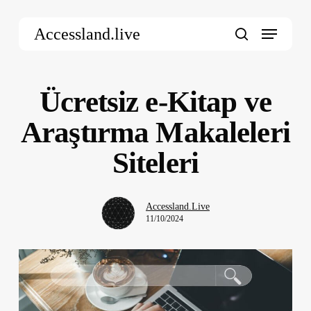
Skip
Menu
to
Accessland.live
main
search
content
Ücretsiz e-Kitap ve
Araştırma Makaleleri
Siteleri
Accessland.Live
11/10/2024