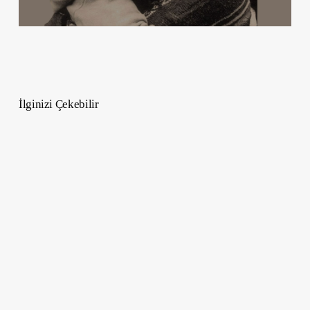
İlginizi Çekebilir
ChatGPT’nin
Görüntü
Oluşturma
Özelliği
Geliştirildi