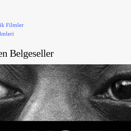
ik Filmler
lmleri
n Belgeseller