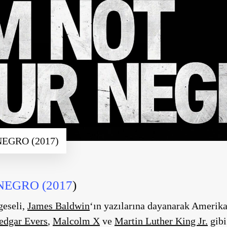
EGRO (2017)
NEGRO (2017
)
geseli,
James Baldwin
‘ın yazılarına dayanarak Amerika’
dgar Evers
,
Malcolm X
ve
Martin Luther King Jr.
gibi