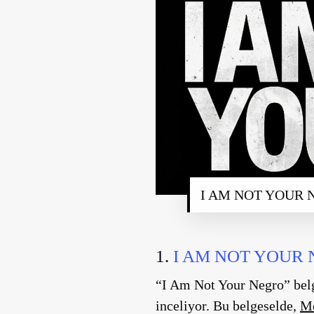
I AM NOT YOUR N
1.
I AM NOT YOUR 
“I Am Not Your Negro” bel
inceliyor. Bu belgeselde,
Me