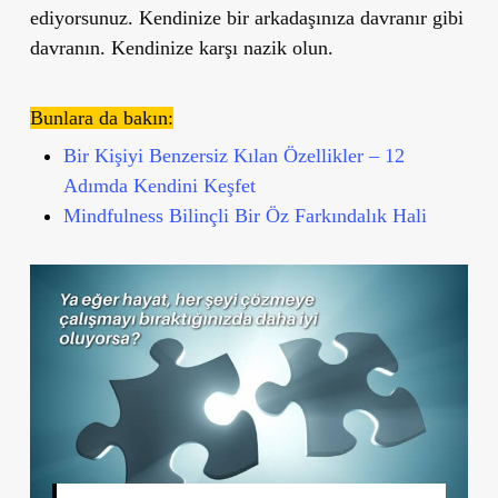
ediyorsunuz. Kendinize bir arkadaşınıza davranır gibi
davranın. Kendinize karşı nazik olun.
Bunlara da bakın:
Bir Kişiyi Benzersiz Kılan Özellikler – 12
Adımda Kendini Keşfet
Mindfulness Bilinçli Bir Öz Farkındalık Hali