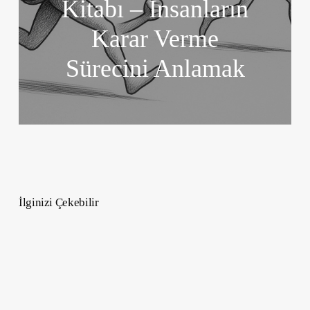
Kitabı – İnsanların
Karar Verme
Sürecini Anlamak
İlginizi Çekebilir
20
Nisan
–
26
Nisan