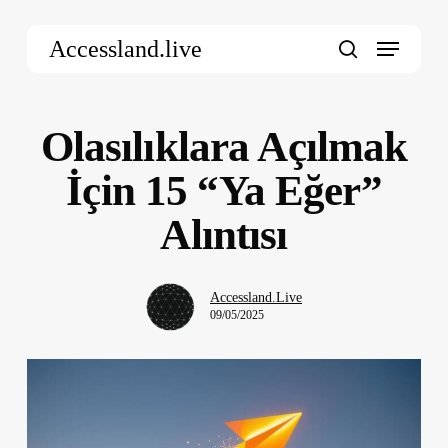
Skip
Menu
to
Accessland.live
main
search
content
Olasılıklara Açılmak
İçin 15 “Ya Eğer”
Alıntısı
Accessland.Live
09/05/2025