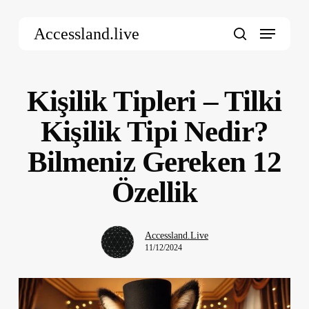
Skip
Menu
to
Accessland.live
main
search
content
Kişilik Tipleri – Tilki
Kişilik Tipi Nedir?
Bilmeniz Gereken 12
Özellik
Accessland.Live
11/12/2024