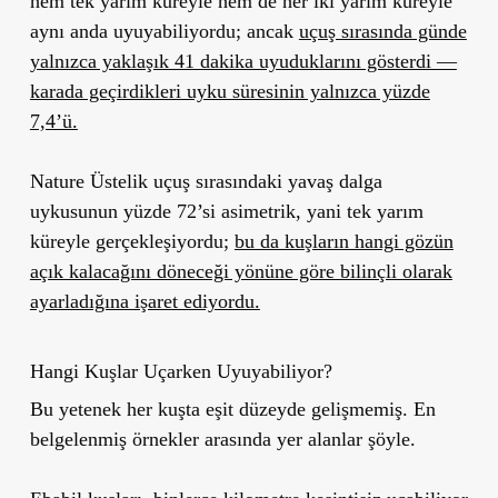
hem tek yarım küreyle hem de her iki yarım küreyle
aynı anda uyuyabiliyordu; ancak
uçuş sırasında günde
yalnızca yaklaşık 41 dakika uyuduklarını gösterdi —
karada geçirdikleri uyku süresinin yalnızca yüzde
7,4’ü.
Nature Üstelik uçuş sırasındaki yavaş dalga
uykusunun yüzde 72’si asimetrik, yani tek yarım
küreyle gerçekleşiyordu;
bu da kuşların hangi gözün
açık kalacağını döneceği yönüne göre bilinçli olarak
ayarladığına işaret ediyordu.
Hangi Kuşlar Uçarken Uyuyabiliyor?
Bu yetenek her kuşta eşit düzeyde gelişmemiş. En
belgelenmiş örnekler arasında yer alanlar şöyle.