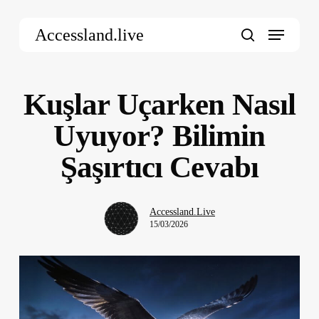
Skip
Menu
to
Accessland.live
main
search
content
Kuşlar Uçarken Nasıl
Uyuyor? Bilimin
Şaşırtıcı Cevabı
Accessland.Live
15/03/2026