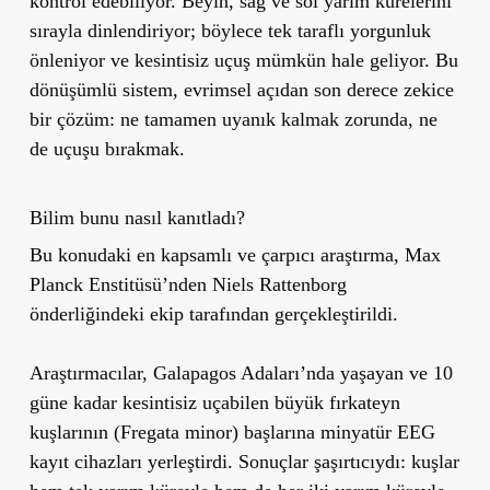
kontrol edebiliyor. Beyin, sağ ve sol yarım kürelerini
sırayla dinlendiriyor; böylece tek taraflı yorgunluk
önleniyor ve kesintisiz uçuş mümkün hale geliyor. Bu
dönüşümlü sistem, evrimsel açıdan son derece zekice
bir çözüm:
ne tamamen uyanık kalmak zorunda, ne
de uçuşu bırakmak.
Bilim bunu nasıl kanıtladı?
Bu konudaki en kapsamlı ve çarpıcı araştırma, Max
Planck Enstitüsü’nden Niels Rattenborg
önderliğindeki ekip tarafından gerçekleştirildi.
Araştırmacılar, Galapagos Adaları’nda yaşayan ve 10
güne kadar kesintisiz uçabilen büyük fırkateyn
kuşlarının (Fregata minor) başlarına minyatür EEG
kayıt cihazları yerleştirdi. Sonuçlar şaşırtıcıydı: kuşlar