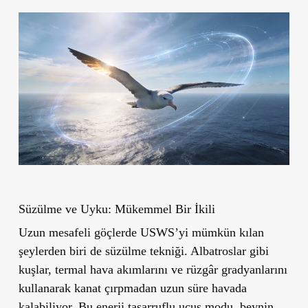
Süzülme ve Uyku: Mükemmel Bir İkili
Uzun mesafeli göçlerde USWS’yi mümkün kılan
şeylerden biri de süzülme tekniği. Albatroslar gibi
kuşlar, termal hava akımlarını ve rüzgâr gradyanlarını
kullanarak kanat çırpmadan uzun süre havada
kalabiliyor.
Bu enerji tasarruflu uçuş modu
, beynin