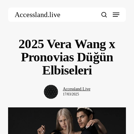
Skip
Menu
to
Accessland.live
main
search
content
2025 Vera Wang x
Pronovias Düğün
Elbiseleri
Accessland.Live
17/03/2025