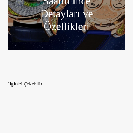
Saatin İnce
Detayları ve
Özellikleri
İlginizi Çekebilir
Farklı
Su
Direncine
Sahip
Saatler