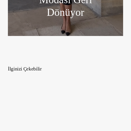
Dönüyor
İlginizi Çekebilir
İstanbul’un
En
İyi
Kahve
Mekanları