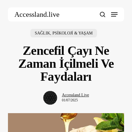
Skip
Menu
to
Accessland.live
main
search
content
SAĞLIK, PSİKOLOJİ & YAŞAM
Zencefil Çayı Ne
Zaman İçilmeli Ve
Faydaları
Accessland.Live
01/07/2025