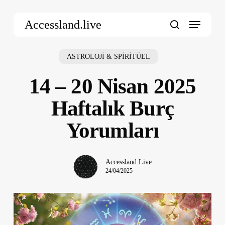
Skip
Menu
to
Accessland.live
main
search
content
ASTROLOJİ & SPİRİTÜEL
14 – 20 Nisan 2025
Haftalık Burç
Yorumları
Accessland.Live
24/04/2025