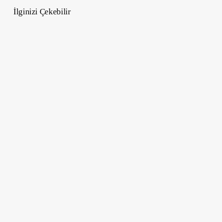
İlginizi Çekebilir
Gerçek
Hikayelerden
Korku
Filmleri
–
40
Film