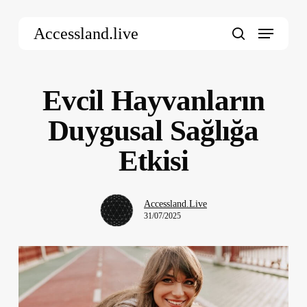
Skip
Menu
to
Accessland.live
main
search
content
Evcil Hayvanların
Duygusal Sağlığa
Etkisi
Accessland.Live
31/07/2025