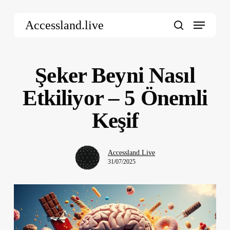
Skip
Menu
to
Accessland.live
main
search
content
Şeker Beyni Nasıl
Etkiliyor – 5 Önemli
Keşif
Accessland.Live
31/07/2025