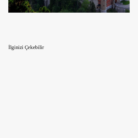
İlginizi Çekebilir
Doğum
Haritası
3.Evde
Ay
–
Anlamı
ve
Astrolojide
Yorumu