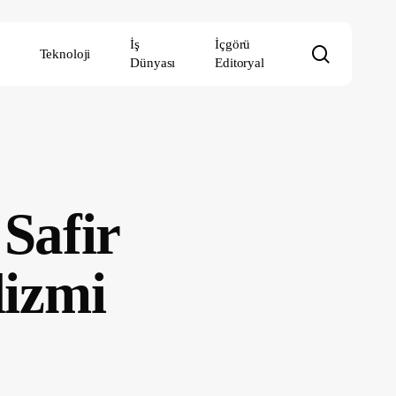
İş
İçgörü
search
Teknoloji
Dünyası
Editoryal
Safir
lizmi