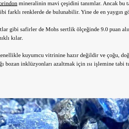
orindon
mineralinin mavi çeşidini tanımlar. Ancak bu t
ibi farklı renklerde de bulunabilir. Yine de en yaygın g
lar gibi safirler de Mohs sertlik ölçeğinde 9.0 puan alı
klı kılar.
enellikle kuyumcu vitrinine hazır değildir ve çoğu, do
ı bozan inklüzyonları azaltmak için ısı işlemine tabi tu