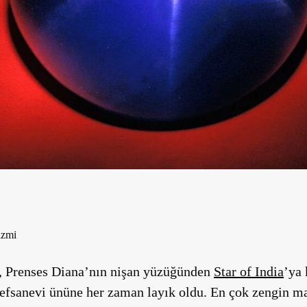
izmi
, Prenses Diana’nın nişan yüzüğünden
Star of India
’ya 
k efsanevi ününe her zaman layık oldu. En çok zengin mav