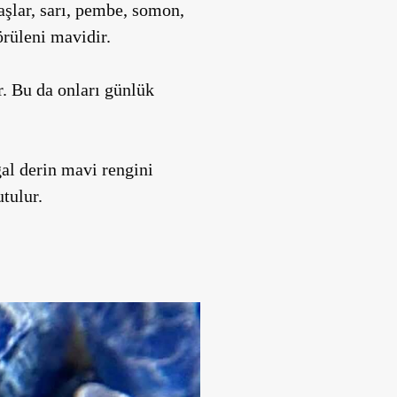
aşlar, sarı, pembe, somon,
örüleni mavidir.
r. Bu da onları günlük
ğal derin mavi rengini
tulur.