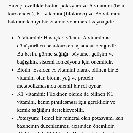
Havuç, özellikle
biotin
,
potasyum
ve
A vitamini
(beta
karotenden),
K1 vitamini
(filokinon) ve
B6 vitamini
bakımından iyi bir vitamin ve mineral kaynağıdır.
A Vitamini
: Havuçlar, vücutta A vitaminine
dönüştürülen
beta-karoten
açısından zengindir.
Bu besin,
görme sağlığı
,
büyüme
,
gelişim
ve
bağışıklık sistemi fonksiyonu
için önemlidir.
Biotin
: Eskiden
H vitamini
olarak bilinen bir B
vitamini olan biotin,
yağ ve protein
metabolizmasında
önemli bir rol oynar.
K1 Vitamini
:
Filokinon
olarak da bilinen K1
vitamini,
kanın pıhtılaşması
için gereklidir ve
kemik sağlığını
destekleyebilir.
Potasyum
: Temel bir mineral olan potasyum,
kan
basıncının düzenlenmesi
açısından önemlidir.