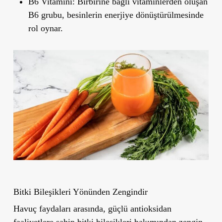
B6 Vitamini
: Birbirine bağlı vitaminlerden oluşan
B6 grubu,
besinlerin enerjiye dönüştürülmesinde
rol oynar.
Bitki Bileşikleri Yönünden Zengindir
Havuç faydaları arasında, güçlü antioksidan
faaliyetlere sahip bitki bileşikleri bakımından zengin