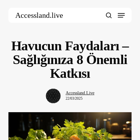
Skip
Menu
to
Accessland.live
main
search
content
Havucun Faydaları –
Sağlığınıza 8 Önemli
Katkısı
Accessland.Live
22/03/2025