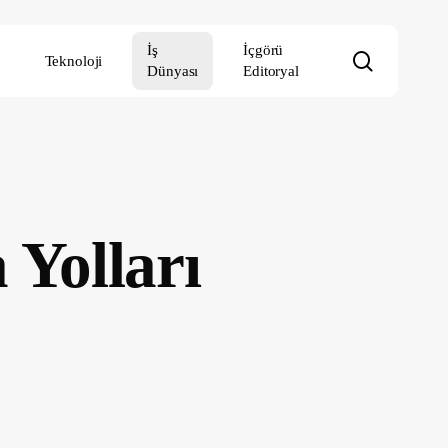
İş
İçgörü
search
Teknoloji
Dünyası
Editoryal
 Yolları