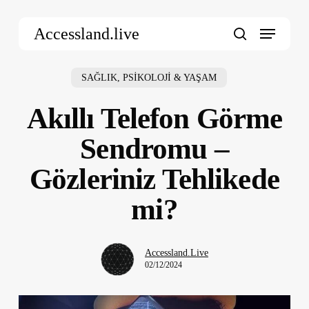
Skip
Menu
to
Accessland.live
main
search
content
SAĞLIK, PSİKOLOJİ & YAŞAM
Akıllı Telefon Görme
Sendromu –
Gözleriniz Tehlikede
mi?
Accessland.Live
02/12/2024