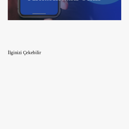
İlginizi Çekebilir
Katlanabilir
Elektronik
Bisikletler
–
Kentsel
Ulaşımın
Geleceği
Katlanabilir
Teknoloji