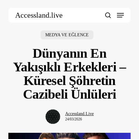
Skip
Menu
to
Accessland.live
main
search
content
MEDYA VE EĞLENCE
Dünyanın En
Yakışıklı Erkekleri –
Küresel Şöhretin
Cazibeli Ünlüleri
Accessland.Live
24/03/2026