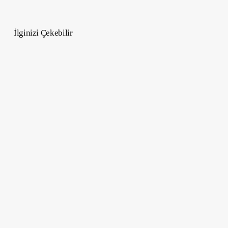
İlginizi Çekebilir
ChatGPT
Kullanıcı
Sayısı
İkiye
Katlandı
–
Trafiği
ise
Uçuşta