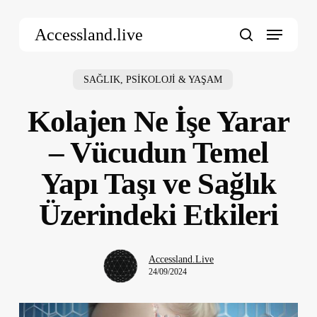
Skip
Menu
to
Accessland.live
main
search
content
SAĞLIK, PSİKOLOJİ & YAŞAM
Kolajen Ne İşe Yarar
– Vücudun Temel
Yapı Taşı ve Sağlık
Üzerindeki Etkileri
Accessland.Live
24/09/2024