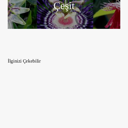
Çeşit
İlginizi Çekebilir
Sosyal
Medya
İş
Ünvanları
–
2025
Güncel
Meslekler