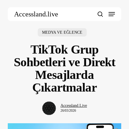
Skip
Menu
to
Accessland.live
main
search
content
MEDYA VE EĞLENCE
TikTok Grup
Sohbetleri ve Direkt
Mesajlarda
Çıkartmalar
Accessland.Live
26/03/2026