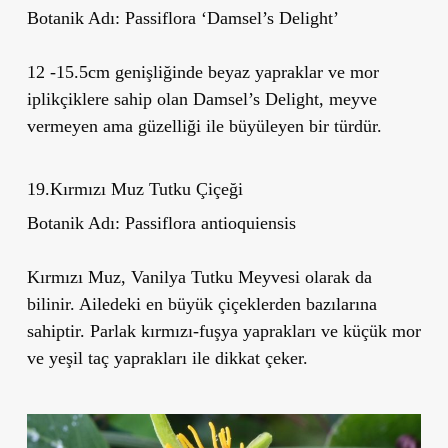
Botanik Adı:
Passiflora
‘
Damsel
’
s Delight
’
12 -15.5cm genişliğinde beyaz yapraklar ve mor
iplikçiklere sahip olan Damsel
’
s Delight, meyve
vermeyen ama güzelliği ile büyüleyen bir türdür.
19.Kırmızı Muz Tutku Çiçeği
Botanik Adı:
Passiflora antioquiensis
Kırmızı Muz, Vanilya Tutku Meyvesi olarak da
bilinir. Ailedeki en büyük çiçeklerden bazılarına
sahiptir. Parlak kırmızı-fuşya yaprakları ve küçük mor
ve yeşil taç yaprakları ile dikkat çeker.