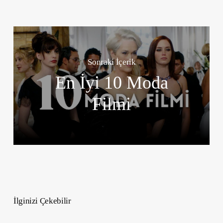
Sonraki İçerik
En İyi 10 Moda
Filmi
İlginizi Çekebilir
Yılbaşında