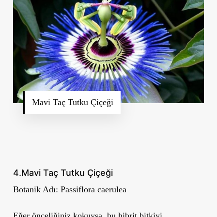
Mavi Taç Tutku Çiçeği
4.Mavi Taç Tutku Çiçeği
Botanik Adı:
Passiflora caerulea
Eğer önceliğiniz kokuysa, bu hibrit bitkiyi