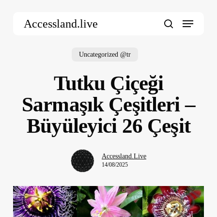
Skip
Menu
to
Accessland.live
main
search
content
Uncategorized @tr
Tutku Çiçeği
Sarmaşık Çeşitleri –
Büyüleyici 26 Çeşit
Accessland.Live
14/08/2025