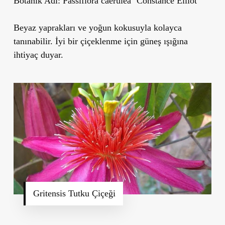
Botanik Adı:
Passiflora caerulea
‘
Constance Elliot
’
Beyaz yaprakları ve yoğun kokusuyla kolayca
tanınabilir. İyi bir çiçeklenme için güneş ışığına
ihtiyaç duyar.
Gritensis Tutku Çiçeği