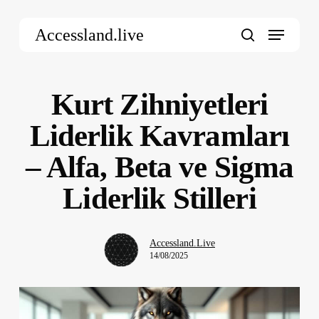
Skip
Menu
to
Accessland.live
main
search
content
Kurt Zihniyetleri
Liderlik Kavramları
– Alfa, Beta ve Sigma
Liderlik Stilleri
Accessland.Live
14/08/2025