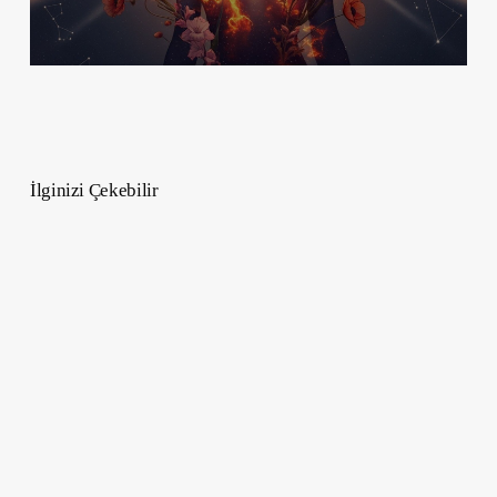
İlginizi Çekebilir
Gerçek
Hikayelerden
Uyarlanan
Unutulmaz
Filmler