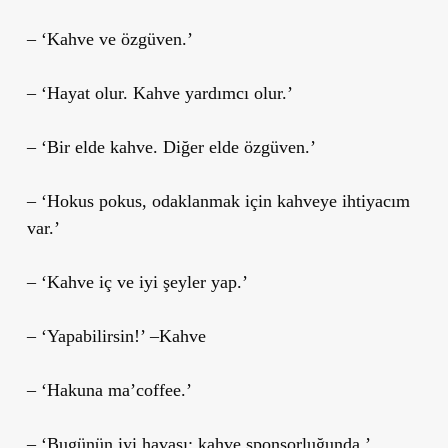
– ‘Kahve ve özgüven.’
– ‘Hayat olur. Kahve yardımcı olur.’
– ‘Bir elde kahve. Diğer elde özgüven.’
– ‘Hokus pokus, odaklanmak için kahveye ihtiyacım
var.’
– ‘Kahve iç ve iyi şeyler yap.’
– ‘Yapabilirsin!’ –Kahve
– ‘Hakuna ma’coffee.’
– ‘Bugünün iyi havası: kahve sponsorluğunda.’