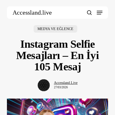
Skip
Menu
to
Accessland.live
main
search
content
MEDYA VE EĞLENCE
Instagram Selfie
Mesajları – En İyi
105 Mesaj
Accessland.Live
27/03/2026