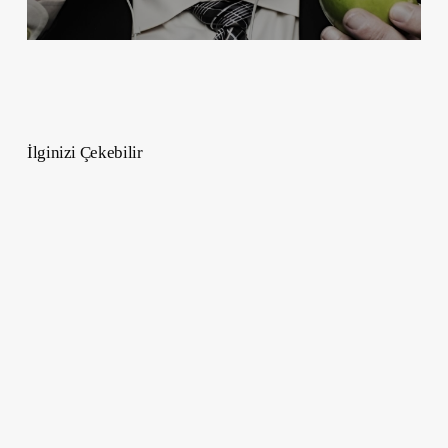
İlginizi Çekebilir
Sıcak
Sonbahar
Lezzetleri
–
Rahatlatıcı
Sıcak
İçecek
Tarifleri