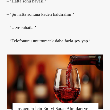
– ‘Hafta sonu havası.’
– ‘Şu hafta sonuna kadeh kaldıralım!’
– ‘…ve rahatla.’
– ‘Telefonunu unutturacak daha fazla şey yap.’
Instagram İçin En İyi Şarap Alıntıları ve