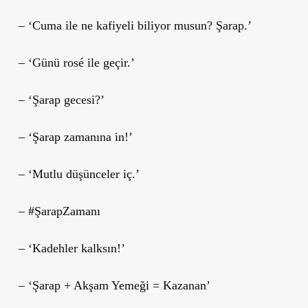
– ‘Cuma ile ne kafiyeli biliyor musun? Şarap.’
– ‘Günü rosé ile geçir.’
– ‘Şarap gecesi?’
– ‘Şarap zamanına in!’
– ‘Mutlu düşünceler iç.’
– #ŞarapZamanı
– ‘Kadehler kalksın!’
– ‘Şarap + Akşam Yemeği = Kazanan’