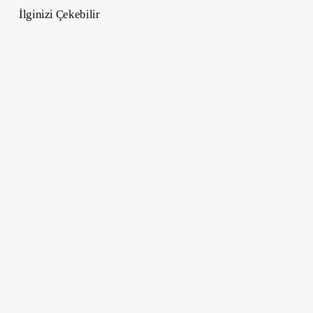
İlginizi Çekebilir
VR
Tema
Parkları
–
Yeni
Nesil
Eğlencenin
Tanımı