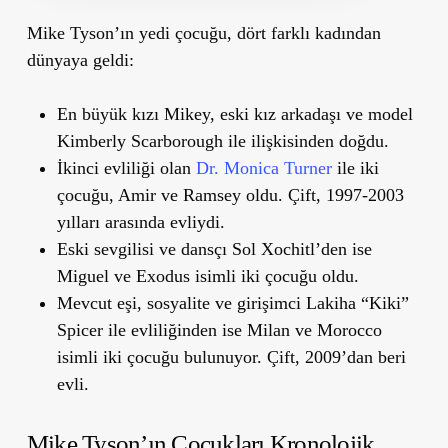
Mike Tyson’ın yedi çocuğu, dört farklı kadından
dünyaya geldi:
En büyük kızı Mikey, eski kız arkadaşı ve model
Kimberly Scarborough ile ilişkisinden doğdu.
İkinci evliliği olan
Dr. Monica Turner
ile iki
çocuğu, Amir ve Ramsey oldu. Çift, 1997-2003
yılları arasında evliydi.
Eski sevgilisi ve dansçı Sol Xochitl
’
den ise
Miguel ve Exodus isimli iki çocuğu oldu.
Mevcut eşi, sosyalite ve girişimci Lakiha
“
Kiki”
Spicer ile evliliğinden ise Milan ve Morocco
isimli iki çocuğu bulunuyor. Çift, 2009
’
dan beri
evli.
Mike Tyson’ın Çocukları Kronolojik