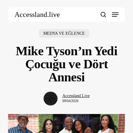
Skip
Menu
to
Accessland.live
main
search
content
MEDYA VE EĞLENCE
Mike Tyson’ın Yedi
Çocuğu ve Dört
Annesi
Accessland.Live
09/04/2026