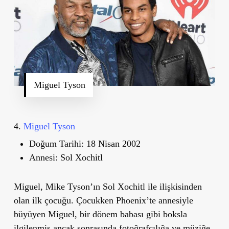
Miguel Tyson
4.
Miguel Tyson
Doğum Tarihi:
18 Nisan 2002
Annesi:
Sol Xochitl
Miguel, Mike Tyson’ın Sol Xochitl ile ilişkisinden
olan ilk çocuğu. Çocukken Phoenix
’
te annesiyle
büyüyen Miguel, bir dönem babası gibi boksla
ilgilenmiş ancak sonrasında fotoğrafçılığa ve müziğe