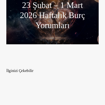
23 Şubat – 1 Mart
2026 Haftalık Burç
Yorumları
İlginizi Çekebilir
İzmir’de
Gezilecek
Tarihi
Yerler