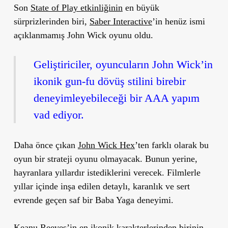
Son
State of Play etkinliğinin
en büyük
sürprizlerinden biri,
Saber Interactive
’in henüz ismi
açıklanmamış John Wick oyunu oldu.
Geliştiriciler, oyuncuların John Wick’in
ikonik gun-fu dövüş stilini birebir
deneyimleyebileceği bir AAA yapım
vad ediyor.
Daha önce çıkan
John Wick Hex
’ten farklı olarak bu
oyun bir strateji oyunu olmayacak. Bunun yerine,
hayranlara yıllardır istediklerini verecek. Filmlerle
yıllar içinde inşa edilen detaylı, karanlık ve sert
evrende geçen saf bir Baba Yaga deneyimi.
Keanu Reeves’in en ikonik karakterlerinden birinin