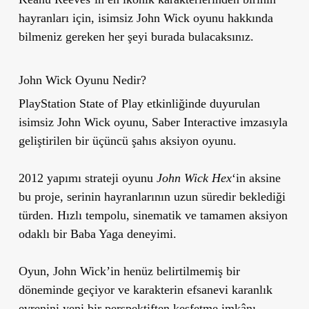
hayranları için, isimsiz John Wick oyunu hakkında
bilmeniz gereken her şeyi burada bulacaksınız.
John Wick Oyunu Nedir?
PlayStation State of Play etkinliğinde duyurulan
isimsiz
John Wick oyunu
, Saber Interactive imzasıyla
geliştirilen bir
üçüncü şahıs aksiyon oyunu
.
2012 yapımı strateji oyunu
John Wick Hex
‘in aksine
bu proje, serinin hayranlarının uzun süredir beklediği
türden. Hızlı tempolu, sinematik ve tamamen aksiyon
odaklı bir
Baba Yaga deneyimi
.
Oyun, John Wick’in henüz belirtilmemiş bir
döneminde geçiyor ve karakterin efsanevi karanlık
evrenini yeni bir perspektiften keşfetme imkânı