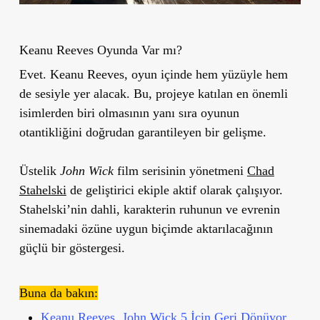
Keanu Reeves Oyunda Var mı?
Evet.
Keanu Reeves
, oyun içinde hem yüzüyle hem
de sesiyle yer alacak. Bu, projeye katılan en önemli
isimlerden biri olmasının yanı sıra oyunun
otantikliğini doğrudan garantileyen bir gelişme.
Üstelik
John Wick
film serisinin yönetmeni
Chad
Stahelski
de geliştirici ekiple aktif olarak çalışıyor.
Stahelski’nin dahli, karakterin ruhunun ve evrenin
sinemadaki özüne uygun biçimde aktarılacağının
güçlü bir göstergesi.
Buna da bakın:
Keanu Reeves, John Wick 5 İçin Geri Dönüyor