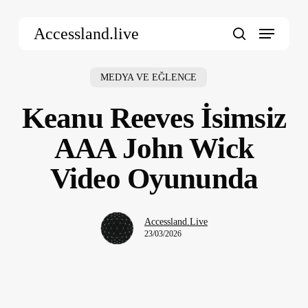
Skip
Menu
to
Accessland.live
main
search
content
MEDYA VE EĞLENCE
Keanu Reeves İsimsiz
AAA John Wick
Video Oyununda
Accessland.Live
23/03/2026