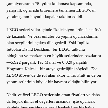
şampiyonasının 75. yılını kutlaması kapsamında,
yarışı ilk üç sırada bitirenlere tamamen LEGO’dan
yapılmış tam boyutlu kupalar takdim edildi.
LEGO setleri yıllar içinde “koleksiyon ürünü” statüsü
de kazandı. Ve bazı ünlüler bu yapım oyuncaklarına
olan sevgilerini açıkça dile getirdi. Eski İngiliz
futbolcu David Beckham, bir LEGO tutkunu
olduğunu ve markanın en büyük setlerinden bazılarını
—5.922 parçalık Tac Mahal ve 6.020 parçalık
Hogwarts Kalesi—bir araya getirdiğini söyledi.
The
LEGO Movie
’de de rol alan aktör Chris Pratt’in de bu
yapım setlerinin büyük bir hayranı olduğu biliniyor.
Nadir ve özel LEGO setlerinin artan fiyatları ve daha
da büyük ikinci el değerleri arasında, işte oyuncak
devinin kısa tarihine ve nasıl başladığına bir bakış.