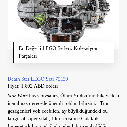
En Değerli LEGO Setleri, Koleksiyon
Parçaları
Death Star LEGO Seti 75159
Fiyat: 1.802 ABD doları
Star Wars
hayranıysanız, Ölüm Yıldızı’nın hikayedeki
inanılmaz derecede önemli rolünü bilirsiniz. Tüm
gezegenleri yok edebilen, ay büyüklüğündeki bu
kurgusal süper silah, film serisinde Galaktik
İmparatorluk’un gücünün büyük bir sembolüdür.