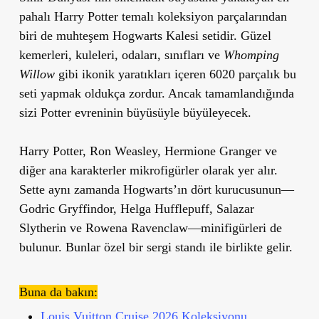
pahalı Harry Potter temalı koleksiyon parçalarından
biri de muhteşem Hogwarts Kalesi setidir. Güzel
kemerleri, kuleleri, odaları, sınıfları ve
Whomping
Willow
gibi ikonik yaratıkları içeren 6020 parçalık bu
seti yapmak oldukça zordur. Ancak tamamlandığında
sizi Potter evreninin büyüsüyle büyüleyecek.
Harry Potter, Ron Weasley, Hermione Granger ve
diğer ana karakterler mikrofigürler olarak yer alır.
Sette aynı zamanda Hogwarts’ın dört kurucusunun—
Godric Gryffindor, Helga Hufflepuff, Salazar
Slytherin ve Rowena Ravenclaw—minifigürleri de
bulunur. Bunlar özel bir sergi standı ile birlikte gelir.
Buna da bakın:
Louis Vuitton Cruise 2026 Koleksiyonu