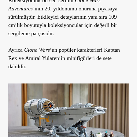
Koleksiyonluk bu set, serinin
Clone Wars
Adventures
’ının 20. yıldönümü onuruna piyasaya
sürülmüştür. Etkileyici detaylarının yanı sıra 109
cm’lik boyutuyla koleksiyoncular için değerli bir
sergileme parçasıdır.
Ayrıca
Clone Wars
’un popüler karakterleri Kaptan
Rex ve Amiral Yularen’in minifigürleri de sete
dahildir.