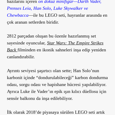
bazılarını içeren
on dokuz minifigür—Darth Vader,
Prenses Leia, Han Solo, Luke Skywalker ve
Chewbacca
—ile bu LEGO seti, hayranlar arasında en
çok aranan setlerden biridir.
2812 parçadan oluşan bu özenle hazırlanmış set
sayesinde oyuncular,
Star Wars: The Empire Strikes
Back
filminden en ikonik sahneleri inşa edip yeniden
canlandırabilir.
Ayrıntı seviyesi şaşırtıcı olan sette; Han Solo’nun
karbonit içinde “dondurulabileceği” karbon dondurma
odası, sorgu odası ve hapishane hücresi yapılabiliyor.
Ayrıca Luke ile Vader’ın epik ışın kılıcı düellosu için
sensör balkonu da inşa edilebiliyor.
İlk olarak 2018’de piyasaya sürülen LEGO seti artık