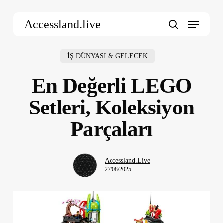
Skip
Menu
to
Accessland.live
main
search
content
İŞ DÜNYASI & GELECEK
En Değerli LEGO
Setleri, Koleksiyon
Parçaları
Accessland.Live
27/08/2025