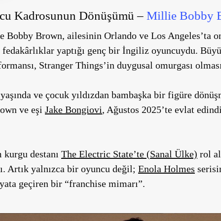
ncu Kadrosunun Dönüşümü –
Millie Bobby
ie Bobby Brown, ailesinin Orlando ve Los Angeles’ta o
 fedakârlıklar yaptığı genç bir İngiliz oyuncuydu. Büy
rformansı, Stranger Things’in duygusal omurgası olması
1 yaşında ve çocuk yıldızdan bambaşka bir figüre dönü
rown ve eşi
Jake Bongiovi
, Ağustos 2025’te evlat edindi
m kurgu destanı
The Electric State’te (Sanal Ülke)
rol a
ı. Artık yalnızca bir oyuncu değil;
Enola Holmes
serisi
yata geçiren bir “franchise mimarı”.