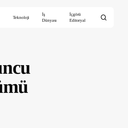
İş
İçgörü
search
Teknoloji
Dünyası
Editoryal
uncu
ümü