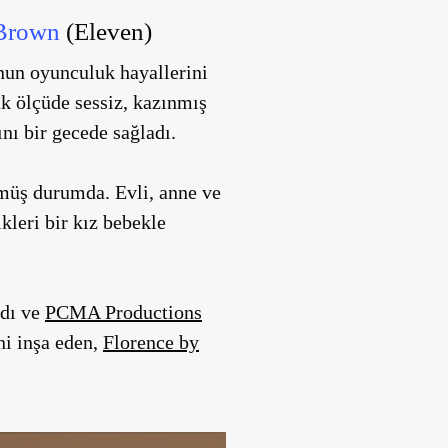
 Brown
(Eleven)
nun oyunculuk hayallerini
ük ölçüde sessiz, kazınmış
nı bir gecede sağladı.
şmüş durumda. Evli, anne ve
kleri bir kız bebekle
ldı ve
PCMA Productions
ni inşa eden,
Florence by