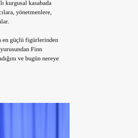
lı kurgusal kasabada
cılara, yönetmenlere,
lar.
 en güçlü figürlerinden
duyurusundan Finn
adığını ve bugün nereye