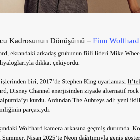
ncu Kadrosunun Dönüşümü –
Finn Wolfhard
rd, ekrandaki arkadaş grubunun fiili lideri Mike Wheel
diyaloglarıyla dikkat çekiyordu.
 işlerinden biri, 2017’de Stephen King uyarlaması
It’te
, Disney Channel enerjisinden ziyade alternatif rock b
lpurnia’yı kurdu. Ardından The Aubreys adlı yeni ikil
imliğinin parçasıydı.
aşındaki Wolfhard kamera arkasına geçmiş durumda. K
 a Summer
, Nisan 2025’te Neon dağıtımıyla geniş göster