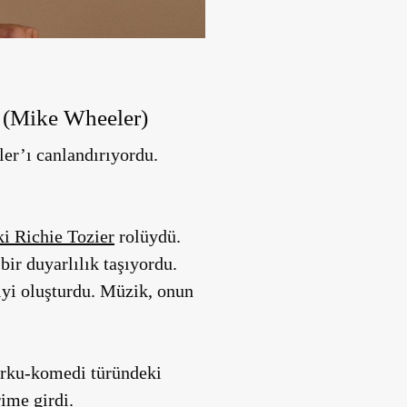
(Mike Wheeler)
er’ı canlandırıyordu.
ki Richie Tozier
rolüydü.
ir duyarlılık taşıyordu.
iyi oluşturdu. Müzik, onun
orku-komedi türündeki
ime girdi.