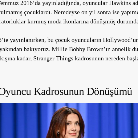
 Temmuz 2016’da yayınladığında, oyuncular Hawkins ad
uyulmamış çocuklardı. Neredeyse on yıl sonra ise yapım
ratorluklar kurmuş moda ikonlarına dönüşmüş durumda
’te yayınlanırken, bu çocuk oyuncuların Hollywood’un
ne yakından bakıyoruz. Millie Bobby Brown’ın annelik 
kışına kadar, Stranger Things kadrosunun nereden başl
s Oyuncu Kadrosunun Dönüşümü