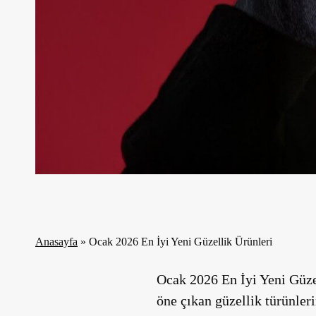
Anasayfa
»
Ocak 2026 En İyi Yeni Güzellik Ürünleri
Ocak 2026 En İyi Yeni Güze
öne çıkan güzellik türünleri