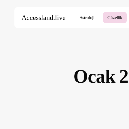
Skip
to
Accessland.live
Astroloji
Güzellik
main
content
Aramak için Enter’a, kapatmak için ESC’ye basın
Ocak 2