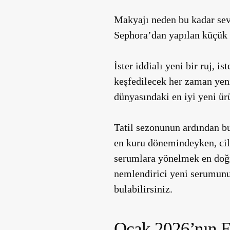
Makyajı neden bu kadar sevi
Sephora’dan yapılan küçük 
İster iddialı yeni bir ruj, is
keşfedilecek her zaman yeni
dünyasındaki en iyi yeni ür
Tatil sezonunun ardından bu 
en kuru dönemindeyken, cilt
serumlara yönelmek en doğr
nemlendirici yeni serumunu 
bulabilirsiniz.
Ocak 2026’nın En