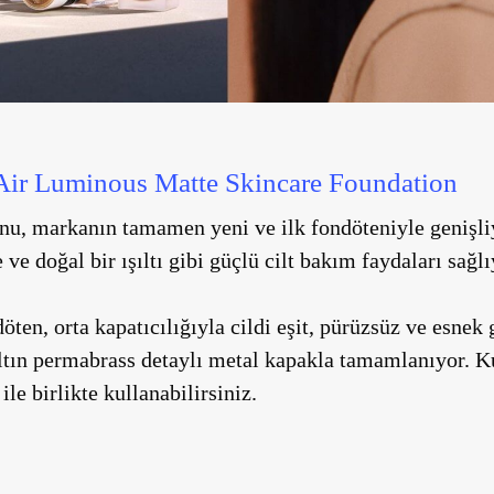
Air Luminous Matte Skincare Foundation
u, markanın tamamen yeni ve ilk fondöteniyle genişliyo
e doğal bir ışıltı gibi güçlü cilt bakım faydaları sağlı
öten, orta kapatıcılığıyla cildi eşit, pürüzsüz ve esnek
 Altın permabrass detaylı metal kapakla tamamlanıyor. Ku
le birlikte kullanabilirsiniz.