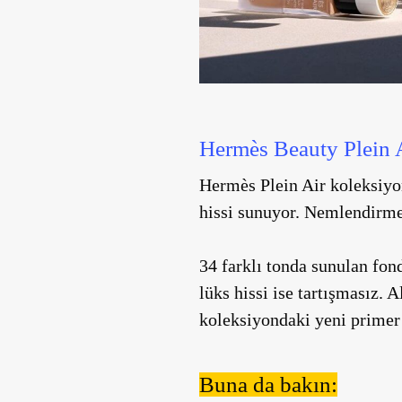
Hermès Beauty Plein 
Hermès Plein Air koleksiyon
hissi sunuyor. Nemlendirme v
34 farklı tonda sunulan fond
lüks hissi ise tartışmasız.
koleksiyondaki yeni primer i
Buna da bakın: