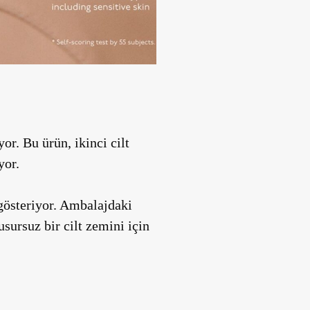
r. Bu ürün, ikinci cilt
yor.
 gösteriyor. Ambalajdaki
sursuz bir cilt zemini için