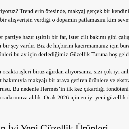
yoruz? Trendlerin ötesinde, makyaj gerçek bir kendini
bir alışverişin verdiği o dopamin patlamasını kim sev
ter partiye hazır ışıltılı bir far, ister cilt bakımı gibi ça
 bir şey vardır. Biz de hiçbirini kaçırmamanız için bur
ünleri bu ay için derlediğimiz Güzellik Turuna hoş geld
ocakta işleri biraz ağırdan alıyorsanız, sizi çok iyi an
 bakımıyla makyajı bir araya getiren ürünlere ve ekst
usu. Bu nedenle Hermès’in ilk kez çıkardığı fondöteni
radarımıza aldık. Ocak 2026 için en iyi yeni güzellik 
 İyi Yeni Güzellik Ürünleri