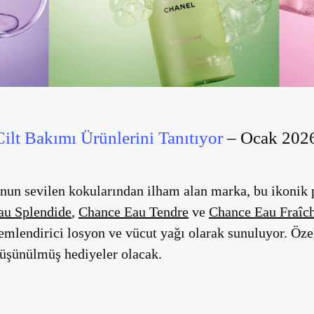
ilt Bakımı Ürünlerini Tanıtıyor
–
Ocak 2026 
un sevilen kokularından ilham alan marka, bu ikonik p
au Splendide
,
Chance Eau Tendre
ve
Chance Eau Fraîc
 nemlendirici losyon ve vücut yağı olarak sunuluyor. Öze
düşünülmüş hediyeler olacak.