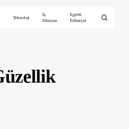
İş
İçgörü
search
Teknoloji
Dünyası
Editoryal
üzellik