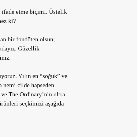
 ifade etme biçimi. Üstelik
mez ki?
lışan bir fondöten olsun;
adayız. Güzellik
iniz.
lıyoruz. Yılın en “soğuk” ve
ra nemi cilde hapseden
 ve The Ordinary’nin ultra
ürünleri seçkimizi aşağıda