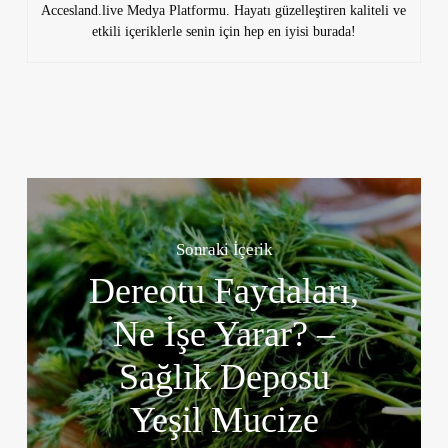
Accesland.live Medya Platformu. Hayatı güzelleştiren kaliteli ve
etkili içeriklerle senin için hep en iyisi burada!
Sonraki İçerik
Dereotu Faydaları,
Ne İşe Yarar? –
Sağlık Deposu
Yeşil Mucize