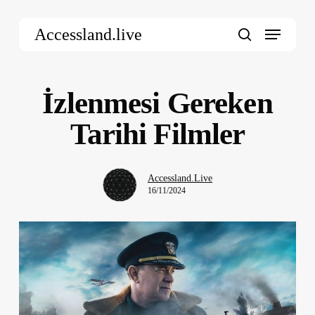
Skip
Menu
to
Accessland.live
main
search
content
İzlenmesi Gereken
Tarihi Filmler
Accessland.Live
16/11/2024