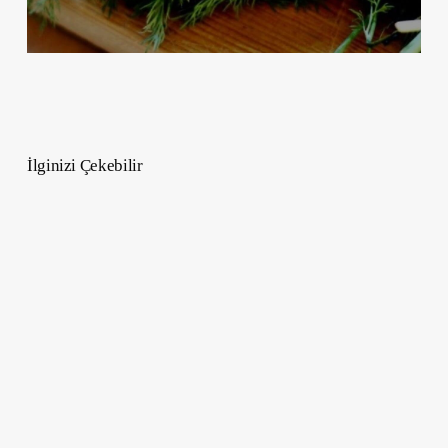
İlginizi Çekebilir
Erkekler
İçin
Yüz
Bakımı
:
Evde
Uygulama
Rehberi