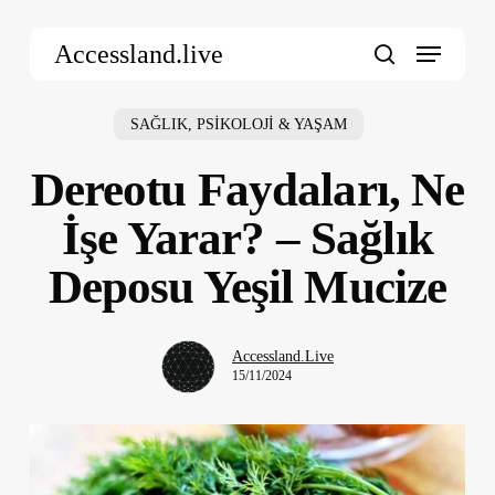
Skip
Menu
to
Accessland.live
main
search
content
SAĞLIK, PSİKOLOJİ & YAŞAM
Dereotu Faydaları, Ne
İşe Yarar? – Sağlık
Deposu Yeşil Mucize
Accessland.Live
15/11/2024