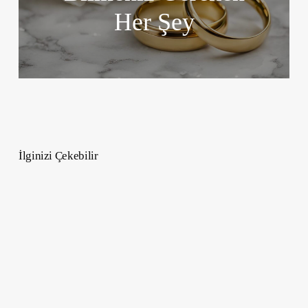
Her Şey
İlginizi Çekebilir
Havyar
Hakkında
Bilmediğiniz
5
Şey