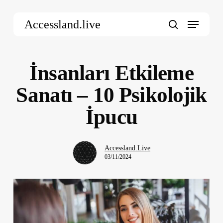
Skip
Menu
to
Accessland.live
main
search
content
İnsanları Etkileme
Sanatı – 10 Psikolojik
İpucu
Accessland.Live
03/11/2024