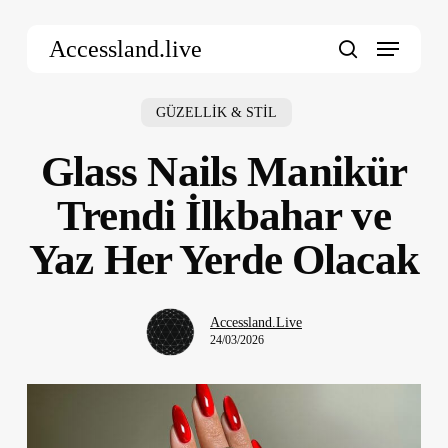
Skip
Menu
to
Accessland.live
main
search
content
GÜZELLİK & STİL
Glass Nails Manikür
Trendi İlkbahar ve
Yaz Her Yerde Olacak
Accessland.Live
24/03/2026