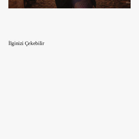
İlginizi Çekebilir
Oyun
Endüstrisinde
Kariyer
Fırsatları
–
Öğrenciler
için
Rehber