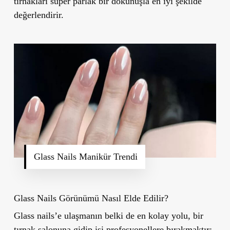
tırnakları süper parlak bir dokunuşla en iyi şekilde
değerlendirir.
Glass Nails Manikür Trendi
Glass Nails Görünümü Nasıl Elde Edilir?
Glass nails’e ulaşmanın belki de en kolay yolu, bir
tırnak salonuna gidip işi profesyonellere bırakmaktır;