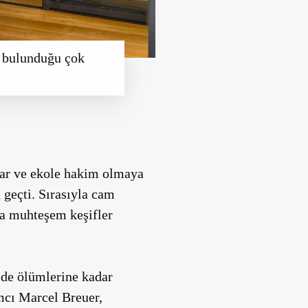
e bulunduğu çok
lar ve ekole hakim olmaya
 geçti. Sırasıyla cam
da muhteşem keşifler
 de ölümlerine kadar
mcı Marcel Breuer,