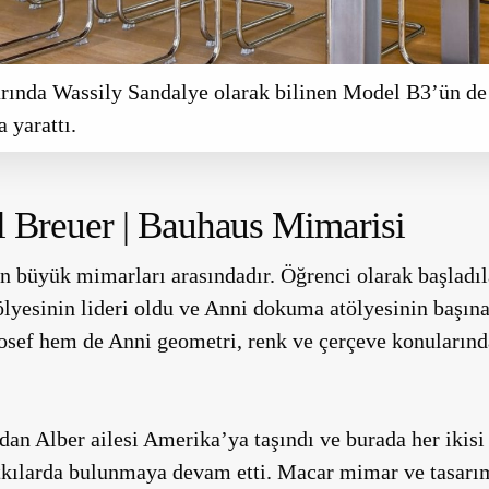
arında Wassily Sandalye olarak bilinen Model B3’ün d
 yarattı.
l Breuer | Bauhaus Mimarisi
n büyük mimarları arasındadır. Öğrenci olarak başladı
ölyesinin lideri oldu ve Anni dokuma atölyesinin başına
osef hem de Anni geometri, renk ve çerçeve konuların
an Alber ailesi Amerika’ya taşındı ve burada her ikisi
tkılarda bulunmaya devam etti. Macar mimar ve tasarı