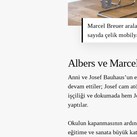
Marcel Breuer aral
sayıda çelik mobilya
Albers ve Marce
Anni ve Josef Bauhaus’un e
devam ettiler; Josef cam at
işçiliği ve dokumada hem J
yaptılar.
Okulun kapanmasının ardınd
eğitime ve sanata büyük ka