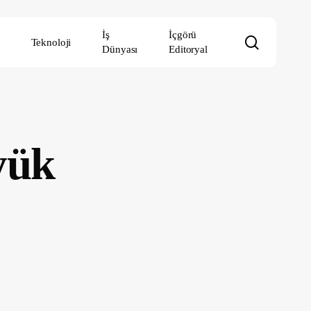
İş
İçgörü
search
Teknoloji
Dünyası
Editoryal
yük