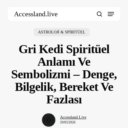
Skip
Menu
to
Accessland.live
main
search
content
ASTROLOJİ & SPİRİTÜEL
Gri Kedi Spiritüel
Anlamı Ve
Sembolizmi – Denge,
Bilgelik, Bereket Ve
Fazlası
Accessland.Live
29/03/2026