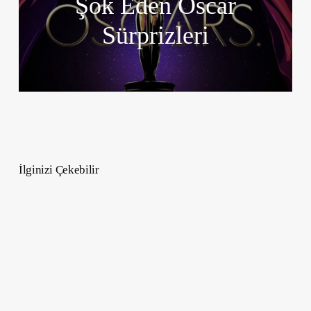
Şok Eden Oscar
Sürprizleri
İlginizi Çekebilir
Kelebek
Saç
Kesimi:
Şıklığın
ve
Zarafetin
Yeni