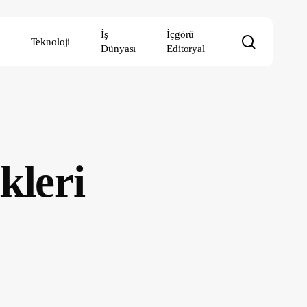
İş
İçgörü
search
Teknoloji
Dünyası
Editoryal
kleri