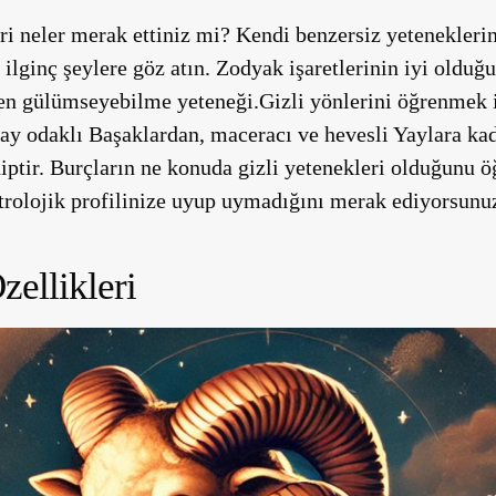
leri neler merak ettiniz mi? Kendi benzersiz yetenekleri
 ilginç şeylere göz atın. Zodyak işaretlerinin iyi olduğu
men gülümseyebilme yeteneği.Gizli yönlerini öğrenmek 
tay odaklı Başaklardan, maceracı ve hevesli Yaylara kad
hiptir. Burçların ne konuda gizli yetenekleri olduğunu 
strolojik profilinize uyup uymadığını merak ediyorsunu
zellikleri