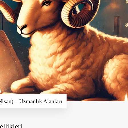
Nisan) – Uzmanlık Alanları
llikleri