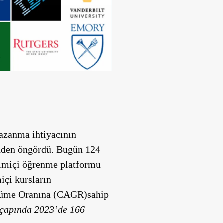
kazanma ihtiyacının
enden öngördü. Bugün 124
vrimiçi öğrenme platformu
içi kursların
Büyüme Oranına (CAGR)sahip
 çapında 2023’de 166