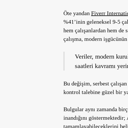
Öte yandan
Fiverr Internati
%41’inin geleneksel 9-5 çal
hem çalışanlardan hem de se
çalışma, modern işgücünün d
Veriler, modern kuru
saatleri kavramı yeri
Bu değişim, serbest çalışa
kontrol talebine güzel bir ya
Bulgular aynı zamanda birç
inandığını göstermektedir; 
tamamlayabileceklerini belir