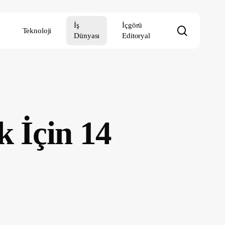
İş
İçgörü
search
Teknoloji
Dünyası
Editoryal
 İçin 14