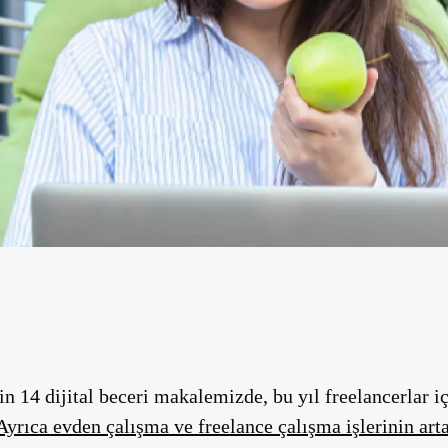
n 14 dijital beceri makalemizde, bu yıl freelancerlar iç
Ayrıca evden çalışma ve freelance çalışma işlerinin arta