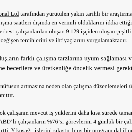
onal Ltd
tarafından yürütülen yakın tarihli bir araştırm
ışma saatleri dışında en verimli olduklarını iddia ettiğ
rbest çalışanlardan oluşan 9.129 işçiden oluşan çeşitli
eğişen tercihlerini ve ihtiyaçlarını vurgulamaktadır.
luşların farklı çalışma tarzlarına uyum sağlaması 
ne becerilere ve üretkenliğe öncelik vermesi gerekt
n nüfusun artmasına neden olan çalışma düzenlemeleri ü
nıttır.
ok çalışanın mevcut iş yüklerini daha kısa sürede tam
ABD’li çalışanların %76’sı görevlerini 4 günlük bir ça
tti. Y kuşağı, işlerini sıkıştırılmış bir program dahili