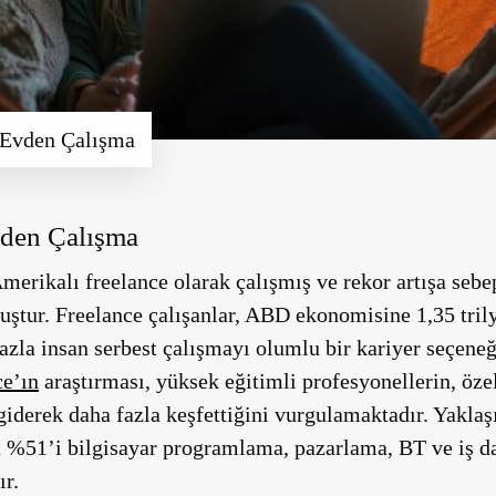
 Evden Çalışma
vden Çalışma
erikalı freelance olarak çalışmış ve rekor artışa sebe
tur. Freelance çalışanlar, ABD ekonomisine 1,35 trily
azla insan serbest çalışmayı olumlu bir kariyer seçeneğ
ce’ın
araştırması, yüksek eğitimli profesyonellerin, öze
 giderek daha fazla keşfettiğini vurgulamaktadır. Yakla
in %51’i bilgisayar programlama, pazarlama, BT ve iş d
ır.