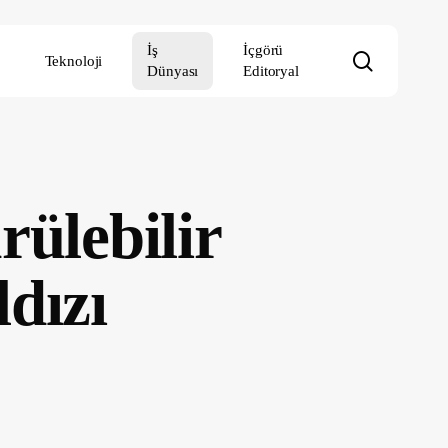
İş
İçgörü
search
Teknoloji
Dünyası
Editoryal
ülebilir
dızı