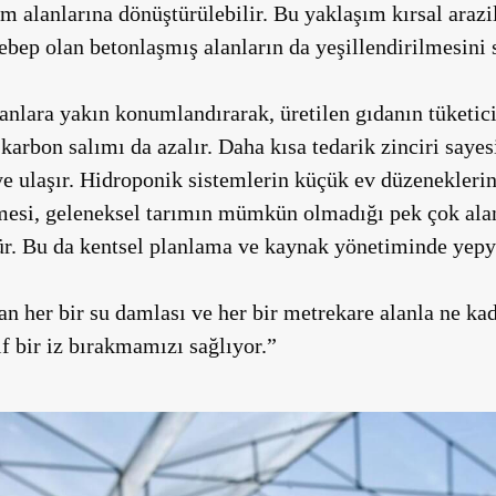
ım alanlarına dönüştürülebilir. Bu yaklaşım kırsal arazi
sebep olan betonlaşmış alanların da yeşillendirilmesini 
alanlara yakın konumlandırarak, üretilen gıdanın tüketi
karbon salımı da azalır. Daha kısa tedarik zinciri sayes
iye ulaşır. Hidroponik sistemlerin küçük ev düzeneklerin
mesi, geleneksel tarımın mümkün olmadığı pek çok alan
r. Bu da kentsel planlama ve kaynak yönetiminde yepye
an her bir su damlası ve her bir metrekare alanla ne ka
f bir iz bırakmamızı sağlıyor.”