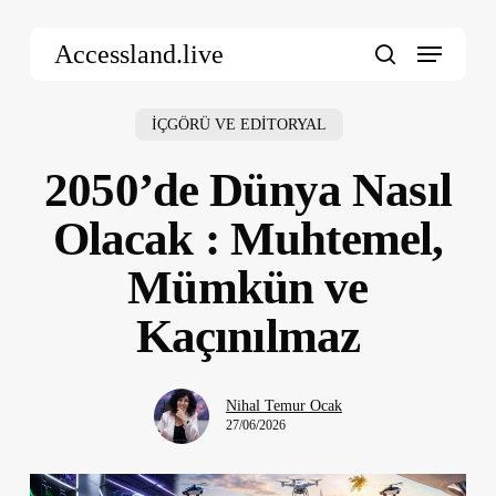
Skip
Menu
to
Accessland.live
main
search
content
İÇGÖRÜ VE EDİTORYAL
2050’de Dünya Nasıl
Olacak : Muhtemel,
Mümkün ve
Kaçınılmaz
Nihal Temur Ocak
27/06/2026