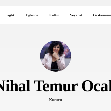
Sağlık
Eğlence
Kültür
Seyahat
Gastronomi
Nihal Temur Oca
Kurucu