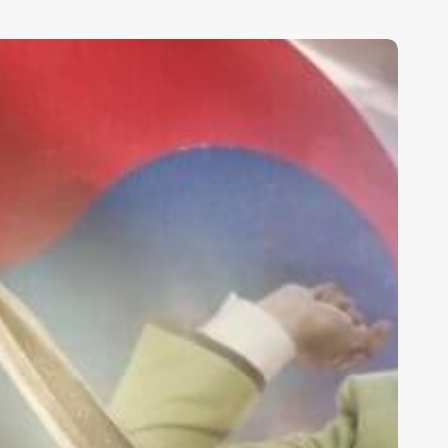
üney
ore
lobal
ültür
hracatı:
allyu
ünyayı
asıl
ethetti?