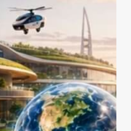
lacak
uhtemel,
ümkün
e
açınılmaz