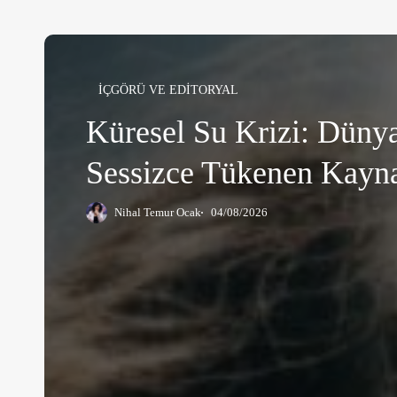
Küresel
Su
İÇGÖRÜ VE EDİTORYAL
Krizi:
Küresel Su Krizi: Düny
Dünyanın
Sessizce
Sessizce Tükenen Kayn
Tükenen
Kaynağı
Nihal Temur Ocak
04/08/2026