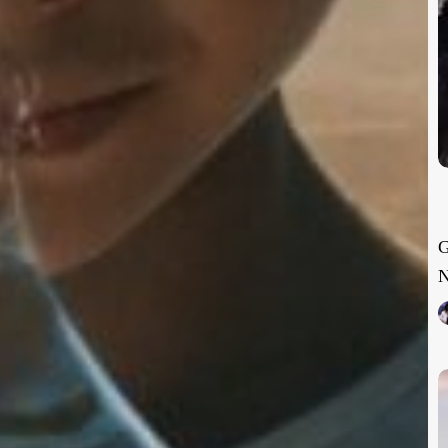
G
N
2
D
N