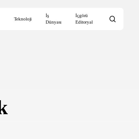
İş
İçgörü
search
Teknoloji
Dünyası
Editoryal
k