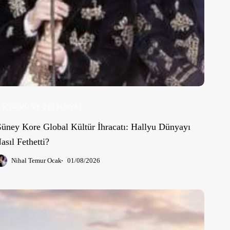
İÇGÖRÜ VE EDİTORYAL
üney Kore Global Kültür İhracatı: Hallyu Dünyayı
asıl Fethetti?
Nihal Temur Ocak
01/08/2026
050’de
ünya
asıl