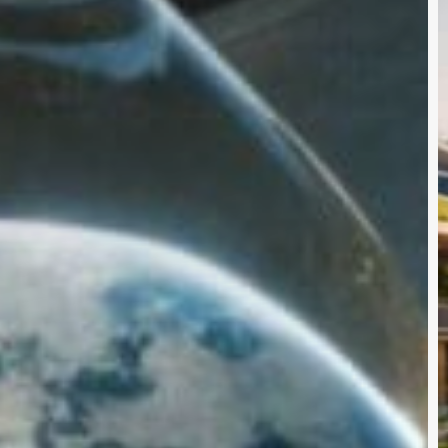
O
:
M
M
v
K