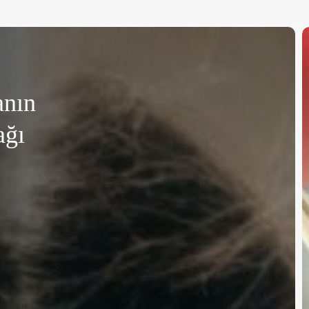
G
K
G
anın
K
İ
ağı
H
D
N
F