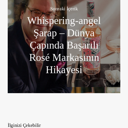
Sonraki İçerik
Whispering-angel
Şarap – Dünya
Çapında Başarılı
Rosé Markasının
Hikayesi
İlginizi Çekebilir