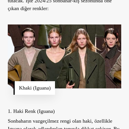
tutacak. İşte 2024/25 sonbahar-kış sezonunda öne
çıkan diğer renkler:
Khaki (Iguana)
1. Haki Renk (Iguana)
Sonbaharın vazgeçilmez rengi olan haki, özellikle
Iguana olarak adlandırılan tonuyla dikkat çekiyor. Bu