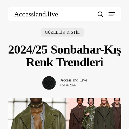
Skip
Menu
to
Accessland.live
main
search
content
GÜZELLİK & STİL
2024/25 Sonbahar-Kış
Renk Trendleri
Accessland.Live
05/04/2026