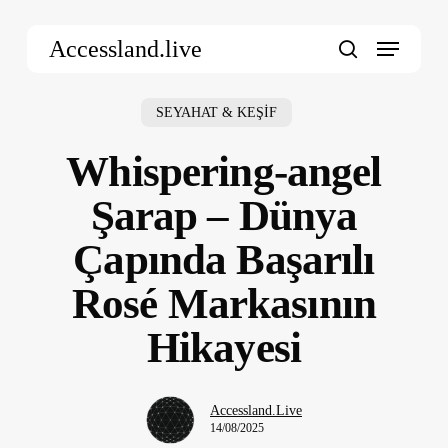
Skip
Menu
to
Accessland.live
main
search
content
SEYAHAT & KEŞİF
Whispering-angel
Şarap – Dünya
Çapında Başarılı
Rosé Markasının
Hikayesi
Accessland.Live
14/08/2025