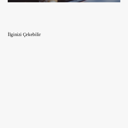
İlginizi Çekebilir
Pembe
Kalp
Anlamı
–
Pembe
Kalp
e-
mojisi
Ne
Demek?