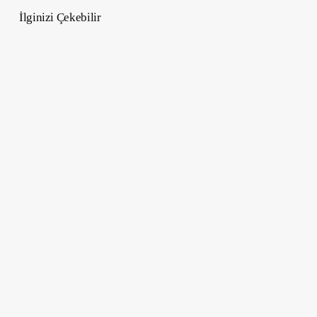
İlginizi Çekebilir
Ay
Burcu
Hesaplama
Ve
Ay
Astrolojisi