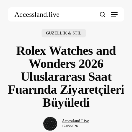
Skip
Menu
to
Accessland.live
main
search
content
GÜZELLİK & STİL
Rolex Watches and
Wonders 2026
Uluslararası Saat
Fuarında Ziyaretçileri
Büyüledi
Accessland.Live
17/05/2026