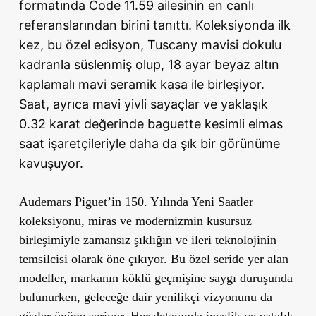
formatında Code 11.59 ailesinin en canlı
referanslarından birini tanıttı. Koleksiyonda ilk
kez, bu özel edisyon, Tuscany mavisi dokulu
kadranla süslenmiş olup, 18 ayar beyaz altın
kaplamalı mavi seramik kasa ile birleşiyor.
Saat, ayrıca mavi yivli sayaçlar ve yaklaşık
0.32 karat değerinde baguette kesimli elmas
saat işaretçileriyle daha da şık bir görünüme
kavuşuyor.
Audemars Piguet’in 150. Yılında Yeni Saatler
koleksiyonu, miras ve modernizmin kusursuz
birleşimiyle zamansız şıklığın ve ileri teknolojinin
temsilcisi olarak öne çıkıyor. Bu özel seride yer alan
modeller, markanın köklü geçmişine saygı duruşunda
bulunurken, geleceğe dair yenilikçi vizyonunu da
gözler önüne seriyor. Her detayında incelik ve ustalık