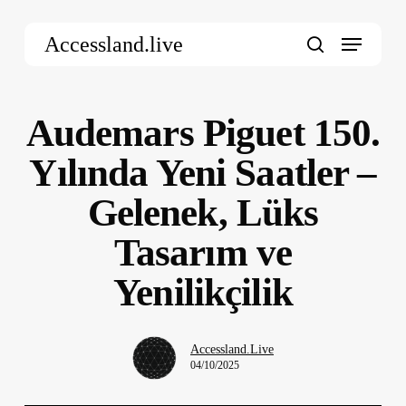
Skip
Menu
to
Accessland.live
main
search
content
Audemars Piguet 150.
Yılında Yeni Saatler –
Gelenek, Lüks
Tasarım ve
Yenilikçilik
Accessland.Live
04/10/2025