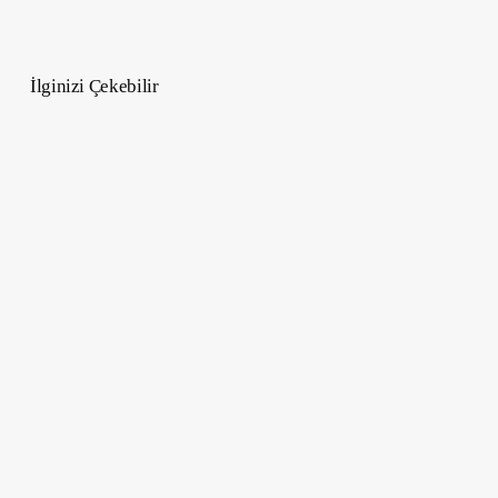
İlginizi Çekebilir
Kışın
Kaçırılmaması
Gereken
7
Romantik
Destinasyon