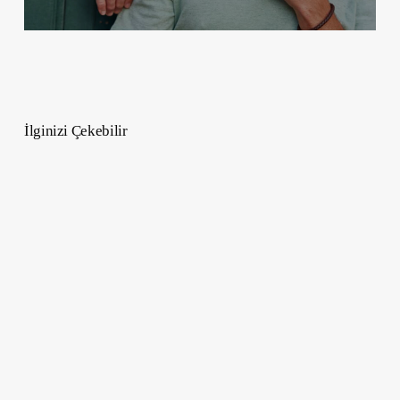
İlginizi Çekebilir
Dünyanın
En
Güçlü
Pasaportları
–
2024
Yılında
Singapur
Gene
Başta