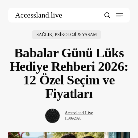
Skip
Menu
to
Accessland.live
main
search
content
SAĞLIK, PSİKOLOJİ & YAŞAM
Babalar Günü Lüks
Hediye Rehberi 2026:
12 Özel Seçim ve
Fiyatları
Accessland.Live
15/06/2026